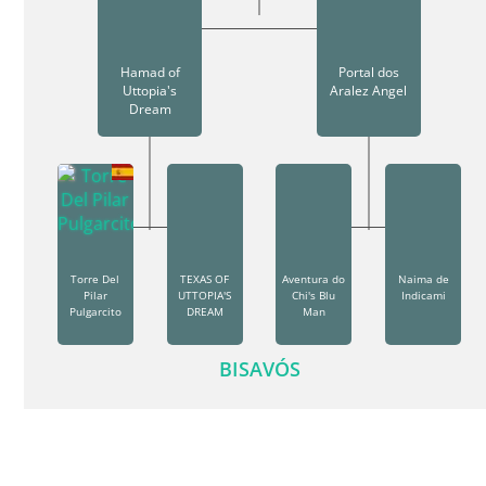
Hamad of
Portal dos
Uttopia's
Aralez Angel
Dream
Torre Del
TEXAS OF
Aventura do
Naima de
Pilar
UTTOPIA'S
Chi's Blu
Indicami
Pulgarcito
DREAM
Man
BISAVÓS