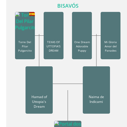
BISAVÓS
Torre Del
TEXAS OF
One Dream
Mi Gloria
Pilar
UTTOPIA'S
Adorable
Amor del
Pulgarcito
DREAM
Puppy
Panades
Hamad of
Naima de
Uttopia's
Indicami
Dream