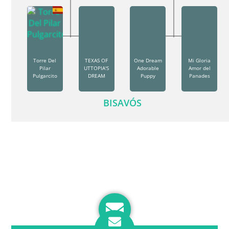
Torre Del
TEXAS OF
One Dream
Mi Gloria
Pilar
UTTOPIA'S
Adorable
Amor del
Pulgarcito
DREAM
Puppy
Panades
BISAVÓS