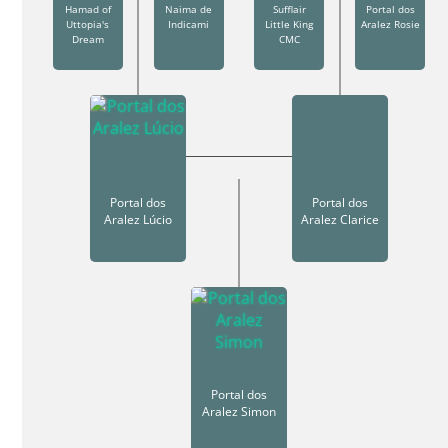
Hamad of
Naima de
Sufflair
Portal dos
Uttopia's
Indicami
Little King
Aralez Rosie
Dream
CMC
Portal dos
Portal dos
Aralez Lúcio
Aralez Clarice
Portal dos
Aralez Simon