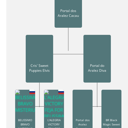
Portal dos
Aralez Cacau
Cris' Sweet
Portal do
Puppies Elvis
Aralez Diva
BELISSIMO
L'ALEGRIA
Portal dos
BR Black
BRAVO
VICTORY
Aralez
Magic Sweet