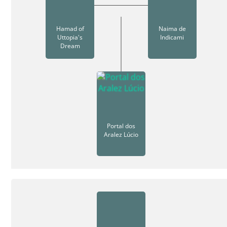
Hamad of
Naima de
Uttopia's
Indicami
Dream
Portal dos
Aralez Lúcio