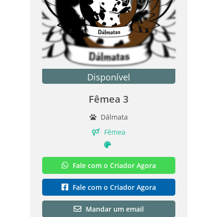
Disponível
Fêmea 3
Dálmata
Fêmea
Fale com o Criador Agora
Fale com o Criador Agora
Mandar um email