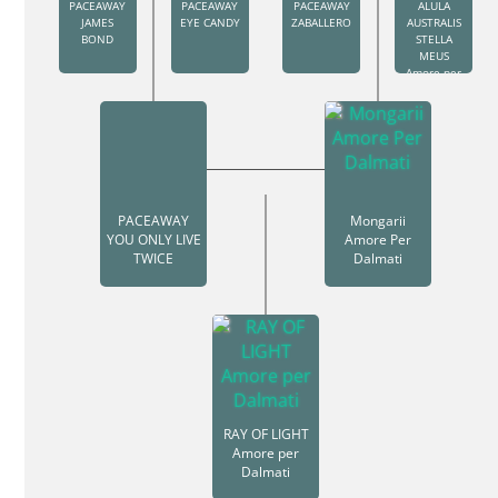
PACEAWAY
PACEAWAY
PACEAWAY
ALULA
JAMES
EYE CANDY
ZABALLERO
AUSTRALIS
BOND
STELLA
MEUS
Amore per
Dalmati
PACEAWAY
Mongarii
YOU ONLY LIVE
Amore Per
TWICE
Dalmati
RAY OF LIGHT
Amore per
Dalmati