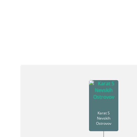
Karat S
Nevskih
Ostrovov