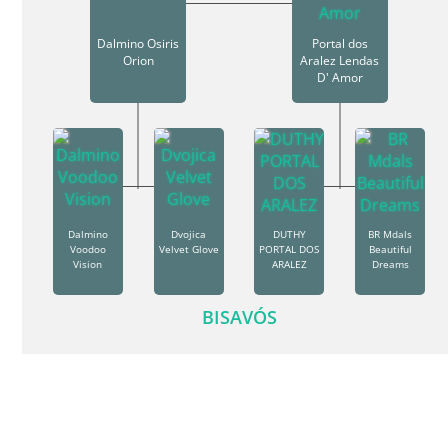
Dalmino Osiris
Portal dos
Orion
Aralez Lendas
D' Amor
Dalmino
Dvojica
DUTHY
BR Mdals
Voodoo
Velvet Glove
PORTAL DOS
Beautiful
Vision
ARALEZ
Dreams
BISAVÓS