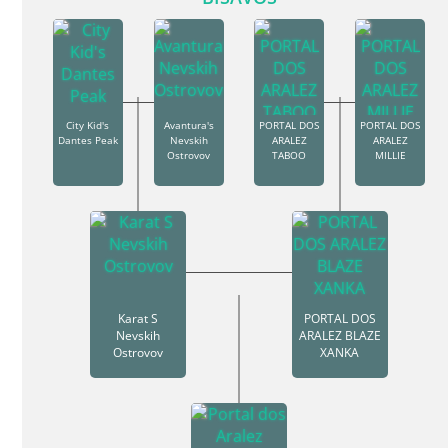
City Kid's
Avantura's
PORTAL DOS
PORTAL DOS
Dantes Peak
Nevskih
ARALEZ
ARALEZ
Ostrovov
TABOO
MILLIE
Karat S
PORTAL DOS
Nevskih
ARALEZ BLAZE
Ostrovov
XANKA